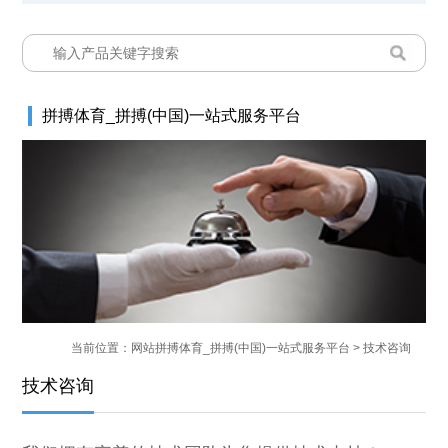
拼搏体育_拼搏(中国)一站式服务平台
当前位置：
网站拼搏体育_拼搏(中国)一站式服务平台
> 技术咨询
技术咨询